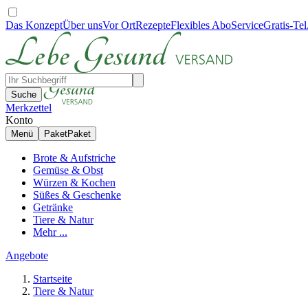
Das Konzept
Über uns
Vor Ort
Rezepte
Flexibles Abo
Service
Gratis-Tel
Suche
Merkzettel
Konto
Menü
Paket
Paket
Brote & Aufstriche
Gemüse & Obst
Würzen & Kochen
Süßes & Geschenke
Getränke
Tiere & Natur
Mehr ...
Angebote
Startseite
Tiere & Natur