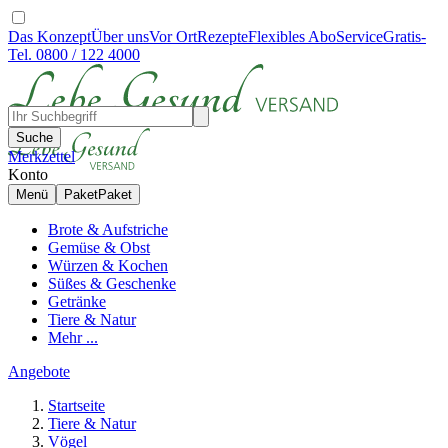
Das Konzept
Über uns
Vor Ort
Rezepte
Flexibles Abo
Service
Gratis-
Tel. 0800 / 122 4000
Suche
Merkzettel
Konto
Menü
Paket
Paket
Brote & Aufstriche
Gemüse & Obst
Würzen & Kochen
Süßes & Geschenke
Getränke
Tiere & Natur
Mehr ...
Angebote
Startseite
Tiere & Natur
Vögel