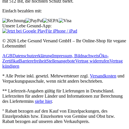
mit 512 Bit, die höchsten Schutz bietet.
Einfach bezahlen mit:
Unsere Lebe Gesund-App:
Für iPhone / iPad
© 2026 Lebe Gesund Versand GmbH – Ihr Online‐Shop für vegane
Lebensmittel
AGB
Datenschutzerklärung
Impressum, Bildnachweis
Öko‐
Zertifikat
Barrierefreiheit
Stellenangebote
Vertrag widerrufen
Vertrag
kündigen
* Alle Preise inkl. gesetzl. Mehrwertsteuer zzgl.
Versandkosten
und
Verpackungspauschale, wenn nicht anders beschrieben.
** Lieferzeit‐Angaben gültig für Lieferungen in Deutschland.
Lieferzeiten für andere Länder und Informationen zur Berechnung
des Liefertermins
siehe hier
.
° Rabatt bezogen auf den Kauf von Einzelpackungen, des
Einzelprodukts bzw. Einzelsorten von Gemüse und Obst bzw.
Rabatt bezogen auf unseren alten Verkaufspreis.