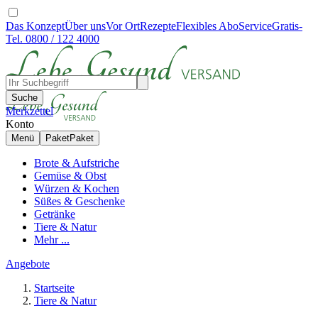
Das Konzept
Über uns
Vor Ort
Rezepte
Flexibles Abo
Service
Gratis-
Tel. 0800 / 122 4000
Suche
Merkzettel
Konto
Menü
Paket
Paket
Brote & Aufstriche
Gemüse & Obst
Würzen & Kochen
Süßes & Geschenke
Getränke
Tiere & Natur
Mehr ...
Angebote
Startseite
Tiere & Natur