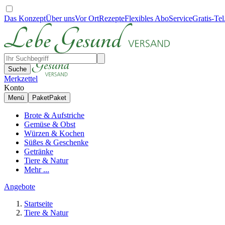
Das Konzept
Über uns
Vor Ort
Rezepte
Flexibles Abo
Service
Gratis-Tel
Suche
Merkzettel
Konto
Menü
Paket
Paket
Brote & Aufstriche
Gemüse & Obst
Würzen & Kochen
Süßes & Geschenke
Getränke
Tiere & Natur
Mehr ...
Angebote
Startseite
Tiere & Natur