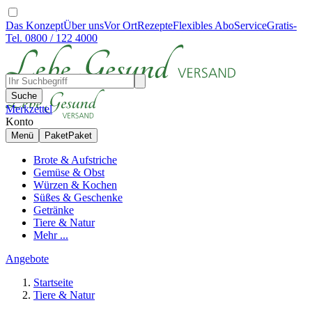
Das Konzept
Über uns
Vor Ort
Rezepte
Flexibles Abo
Service
Gratis-
Tel. 0800 / 122 4000
Suche
Merkzettel
Konto
Menü
Paket
Paket
Brote & Aufstriche
Gemüse & Obst
Würzen & Kochen
Süßes & Geschenke
Getränke
Tiere & Natur
Mehr ...
Angebote
Startseite
Tiere & Natur