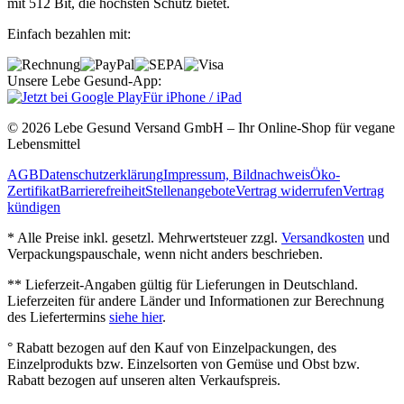
mit 512 Bit, die höchsten Schutz bietet.
Einfach bezahlen mit:
Unsere Lebe Gesund-App:
Für iPhone / iPad
© 2026 Lebe Gesund Versand GmbH – Ihr Online‐Shop für vegane
Lebensmittel
AGB
Datenschutzerklärung
Impressum, Bildnachweis
Öko‐
Zertifikat
Barrierefreiheit
Stellenangebote
Vertrag widerrufen
Vertrag
kündigen
* Alle Preise inkl. gesetzl. Mehrwertsteuer zzgl.
Versandkosten
und
Verpackungspauschale, wenn nicht anders beschrieben.
** Lieferzeit‐Angaben gültig für Lieferungen in Deutschland.
Lieferzeiten für andere Länder und Informationen zur Berechnung
des Liefertermins
siehe hier
.
° Rabatt bezogen auf den Kauf von Einzelpackungen, des
Einzelprodukts bzw. Einzelsorten von Gemüse und Obst bzw.
Rabatt bezogen auf unseren alten Verkaufspreis.