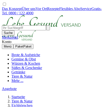
Das Konzept
Über uns
Vor Ort
Rezepte
Flexibles Abo
Service
Gratis-
Tel. 0800 / 122 4000
Suche
Merkzettel
Konto
Menü
Paket
Paket
Brote & Aufstriche
Gemüse & Obst
Würzen & Kochen
Süßes & Geschenke
Getränke
Tiere & Natur
Mehr ...
Angebote
Startseite
Tiere & Natur
Eichhörnchen