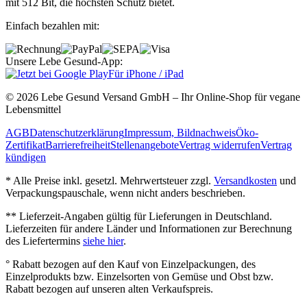
mit 512 Bit, die höchsten Schutz bietet.
Einfach bezahlen mit:
Unsere Lebe Gesund-App:
Für iPhone / iPad
© 2026 Lebe Gesund Versand GmbH – Ihr Online‐Shop für vegane
Lebensmittel
AGB
Datenschutzerklärung
Impressum, Bildnachweis
Öko‐
Zertifikat
Barrierefreiheit
Stellenangebote
Vertrag widerrufen
Vertrag
kündigen
* Alle Preise inkl. gesetzl. Mehrwertsteuer zzgl.
Versandkosten
und
Verpackungspauschale, wenn nicht anders beschrieben.
** Lieferzeit‐Angaben gültig für Lieferungen in Deutschland.
Lieferzeiten für andere Länder und Informationen zur Berechnung
des Liefertermins
siehe hier
.
° Rabatt bezogen auf den Kauf von Einzelpackungen, des
Einzelprodukts bzw. Einzelsorten von Gemüse und Obst bzw.
Rabatt bezogen auf unseren alten Verkaufspreis.