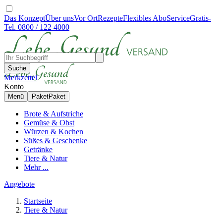
Das Konzept
Über uns
Vor Ort
Rezepte
Flexibles Abo
Service
Gratis-
Tel. 0800 / 122 4000
Suche
Merkzettel
Konto
Menü
Paket
Paket
Brote & Aufstriche
Gemüse & Obst
Würzen & Kochen
Süßes & Geschenke
Getränke
Tiere & Natur
Mehr ...
Angebote
Startseite
Tiere & Natur