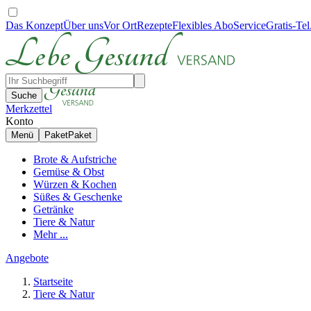
Das Konzept
Über uns
Vor Ort
Rezepte
Flexibles Abo
Service
Gratis-Tel
Suche
Merkzettel
Konto
Menü
Paket
Paket
Brote & Aufstriche
Gemüse & Obst
Würzen & Kochen
Süßes & Geschenke
Getränke
Tiere & Natur
Mehr ...
Angebote
Startseite
Tiere & Natur