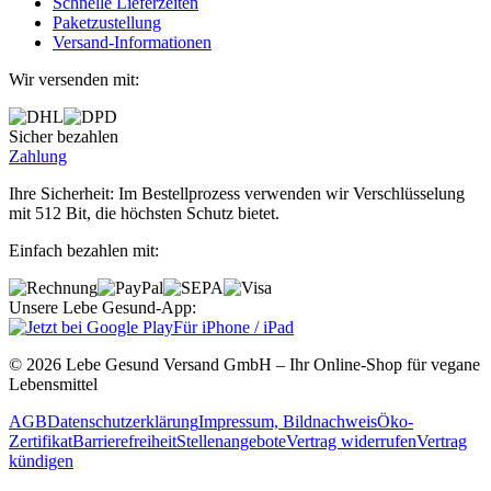
Schnelle Lieferzeiten
Paketzustellung
Versand‐Informationen
Wir versenden mit:
Sicher bezahlen
Zahlung
Ihre Sicherheit: Im Bestellprozess verwenden wir Verschlüsselung
mit 512 Bit, die höchsten Schutz bietet.
Einfach bezahlen mit:
Unsere Lebe Gesund-App:
Für iPhone / iPad
© 2026 Lebe Gesund Versand GmbH – Ihr Online‐Shop für vegane
Lebensmittel
AGB
Datenschutzerklärung
Impressum, Bildnachweis
Öko‐
Zertifikat
Barrierefreiheit
Stellenangebote
Vertrag widerrufen
Vertrag
kündigen