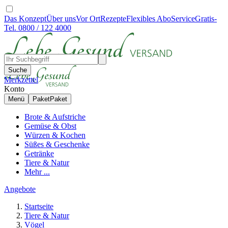
Das Konzept
Über uns
Vor Ort
Rezepte
Flexibles Abo
Service
Gratis-
Tel. 0800 / 122 4000
Suche
Merkzettel
Konto
Menü
Paket
Paket
Brote & Aufstriche
Gemüse & Obst
Würzen & Kochen
Süßes & Geschenke
Getränke
Tiere & Natur
Mehr ...
Angebote
Startseite
Tiere & Natur
Vögel