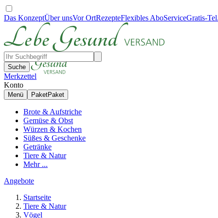
Das Konzept
Über uns
Vor Ort
Rezepte
Flexibles Abo
Service
Gratis-Tel
Suche
Merkzettel
Konto
Menü
Paket
Paket
Brote & Aufstriche
Gemüse & Obst
Würzen & Kochen
Süßes & Geschenke
Getränke
Tiere & Natur
Mehr ...
Angebote
Startseite
Tiere & Natur
Vögel