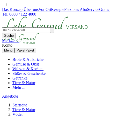
Das Konzept
Über uns
Vor Ort
Rezepte
Flexibles Abo
Service
Gratis-
Tel. 0800 / 122 4000
Suche
Merkzettel
Konto
Menü
Paket
Paket
Brote & Aufstriche
Gemüse & Obst
Würzen & Kochen
Süßes & Geschenke
Getränke
Tiere & Natur
Mehr ...
Angebote
Startseite
Tiere & Natur
Vögel