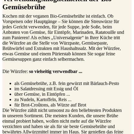
Gemüsebrühe
Kochen mit der veganen Bio-Gemüsebrühe ist einfach. Ob
Vorspeisen oder Hauptgänge – Sie können die Streuwürze für
jedes Gericht verwenden, für jede Suppe, jede Soße, beim
Anbraten von Gemüse, für Eintöpfe, Marinaden, Ratatouille und
zum Panieren! Als echtes „Universalgenie“ in Ihrer Küche tritt
die Würzfee an die Stelle von Würzpaste, Gemüsepaste,
Brühwürfel und Extrakten mit Haushaltssalz. Mit der Würzfee,
etwas Gemüse und einem Pürierstab können Sie sogar feine
Gemüsesuppen ganz einfach selbermachen.
Die Würzfee:
so vielseitig verwendbar ...
als Gemüsebrühe, z.B. fein gewürzt mit Bärlauch-Pesto
im Salatdressing mit Essig und Öl
über Gemüse, in Eintöpfen ...
zu Nudeln, Kartoffeln, Reis ...
für Brot-Croûtons, als Würze auf Brot
Die Würzfee zählt nicht umsonst zu den beliebtesten Produkten
in unserem Sortiment. Die meisten Kunden, die unsere Brühe
einmal probiert haben, wollen nicht mehr auf die Würzfee
verzichten und haben sie als für sie beste Gemüsebrühe und
bewährtes Allwürzmittel immer im Haus. Sie genießen das feine