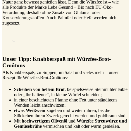
Natur ganz bewusst genießen lässt. Denn die Würzfee ist – wie
alle Produkte der Marke Lebe Gesund – Bio nach EU-Öko-
Verordnung, deshalb ohne Zusatz von Glutamat oder
Konservierungsstoffen. Auch Palmfett oder Hefe werden nicht
zugesetzt.
Unser Tipp: Knabberspaß mit Würzfee-Brot-
Croûtons
Als Knabberspaß, zu Suppen, im Salat und vieles mehr – unser
Rezept für Würzfee-Brot-Croûtons:
Scheiben von hellem Brot
, beispielsweise Steinmühlenlaible
oder „Ihr Italiener“, in kleine Würfel schneiden;
in einer beschichteten Pfanne ohne Fett unter ständigem
Wenden leicht anschwitzen;
etwas
Weißwein
zugeben und weiter rühren, bis die
Stückchen ihrem Zweck gerecht werden und goldbraun sind.
Mit
hochwertigem Olivenöl
und
Würzfee Streuwürze und
Gemüsebrühe
vermischen und kalt oder warm genießen.