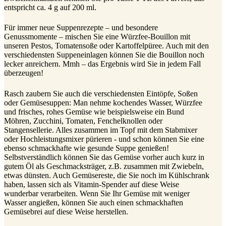
entspricht ca. 4 g auf 200 ml.
Für immer neue Suppenrezepte – und besondere
Genussmomente – mischen Sie eine Würzfee-Bouillon mit
unseren Pestos, Tomatensoße oder Kartoffelpüree. Auch mit den
verschiedensten Suppeneinlagen können Sie die Bouillon noch
lecker anreichern. Mmh – das Ergebnis wird Sie in jedem Fall
überzeugen!
Rasch zaubern Sie auch die verschiedensten Eintöpfe, Soßen
oder Gemüsesuppen: Man nehme kochendes Wasser, Würzfee
und frisches, rohes Gemüse wie beispielsweise ein Bund
Möhren, Zucchini, Tomaten, Fenchelknollen oder
Stangensellerie. Alles zusammen im Topf mit dem Stabmixer
oder Hochleistungsmixer pürieren - und schon können Sie eine
ebenso schmackhafte wie gesunde Suppe genießen!
Selbstverständlich können Sie das Gemüse vorher auch kurz in
gutem Öl als Geschmacksträger, z.B. zusammen mit Zwiebeln,
etwas dünsten. Auch Gemüsereste, die Sie noch im Kühlschrank
haben, lassen sich als Vitamin-Spender auf diese Weise
wunderbar verarbeiten. Wenn Sie Ihr Gemüse mit weniger
Wasser angießen, können Sie auch einen schmackhaften
Gemüsebrei auf diese Weise herstellen.