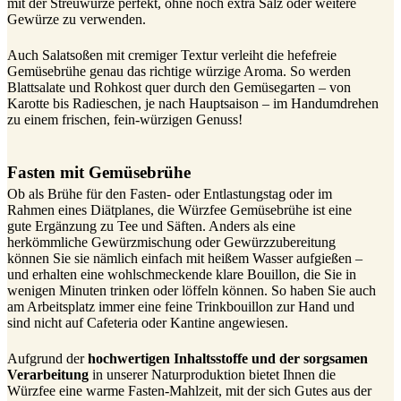
mit der Streuwürze perfekt, ohne noch extra Salz oder weitere
Gewürze zu verwenden.
Auch Salatsoßen mit cremiger Textur verleiht die hefefreie
Gemüsebrühe genau das richtige würzige Aroma. So werden
Blattsalate und Rohkost quer durch den Gemüsegarten – von
Karotte bis Radieschen, je nach Hauptsaison – im Handumdrehen
zu einem frischen, fein-würzigen Genuss!
Fasten mit Gemüsebrühe
Ob als Brühe für den Fasten- oder Entlastungstag oder im
Rahmen eines Diätplanes, die Würzfee Gemüsebrühe ist eine
gute Ergänzung zu Tee und Säften. Anders als eine
herkömmliche Gewürzmischung oder Gewürzzubereitung
können Sie sie nämlich einfach mit heißem Wasser aufgießen –
und erhalten eine wohlschmeckende klare Bouillon, die Sie in
wenigen Minuten trinken oder löffeln können. So haben Sie auch
am Arbeitsplatz immer eine feine Trinkbouillon zur Hand und
sind nicht auf Cafeteria oder Kantine angewiesen.
Aufgrund der
hochwertigen Inhaltsstoffe und der sorgsamen
Verarbeitung
in unserer Naturproduktion bietet Ihnen die
Würzfee eine warme Fasten-Mahlzeit, mit der sich Gutes aus der