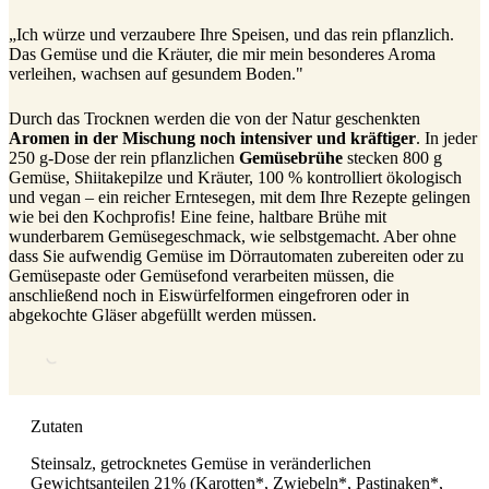
„Ich würze und verzaubere Ihre Speisen, und das rein pflanzlich.
Das Gemüse und die Kräuter, die mir mein besonderes Aroma
verleihen, wachsen auf gesundem Boden."
Durch das Trocknen werden die von der Natur geschenkten
Aromen in der Mischung noch intensiver und kräftiger
. In jeder
250 g-Dose der rein pflanzlichen
Gemüsebrühe
stecken 800 g
Gemüse, Shiitakepilze und Kräuter, 100 % kontrolliert ökologisch
und vegan – ein reicher Erntesegen, mit dem Ihre Rezepte gelingen
wie bei den Kochprofis! Eine feine, haltbare Brühe mit
wunderbarem Gemüsegeschmack, wie selbstgemacht. Aber ohne
dass Sie aufwendig Gemüse im Dörrautomaten zubereiten oder zu
Gemüsepaste oder Gemüsefond verarbeiten müssen, die
anschließend noch in Eiswürfelformen eingefroren oder in
abgekochte Gläser abgefüllt werden müssen.
Zutaten
Steinsalz, getrocknetes Gemüse in veränderlichen
Gewichtsanteilen 21% (Karotten*, Zwiebeln*, Pastinaken*,