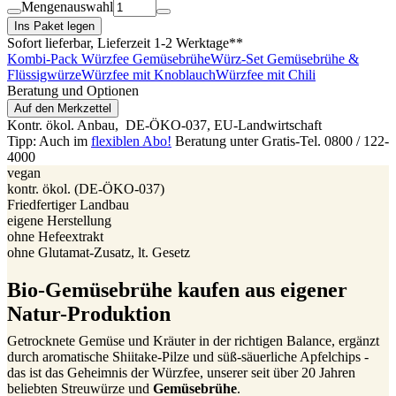
Mengenauswahl
Ins Paket legen
Sofort lieferbar
, Lieferzeit 1-2 Werktage**
Kombi-Pack Würzfee Gemüsebrühe
Würz-Set Gemüsebrühe &
Flüssigwürze
Würzfee mit Knoblauch
Würzfee mit Chili
Beratung und Optionen
Auf den Merkzettel
Kontr. ökol. Anbau,
DE-ÖKO-037
, EU-Landwirtschaft
Tipp: Auch im
flexiblen Abo!
Beratung unter Gratis-Tel. 0800 / 122-
4000
vegan
kontr. ökol. (DE‑ÖKO‑037)
Friedfertiger Landbau
eigene Herstellung
ohne Hefeextrakt
ohne Glutamat-Zusatz, lt. Gesetz
Bio-Gemüsebrühe kaufen aus eigener
Natur-Produktion
Getrocknete Gemüse und Kräuter in der richtigen Balance, ergänzt
durch aromatische Shiitake-Pilze und süß-säuerliche Apfelchips -
das ist das Geheimnis der Würzfee, unserer seit über 20 Jahren
beliebten Streuwürze und
Gemüsebrühe
.