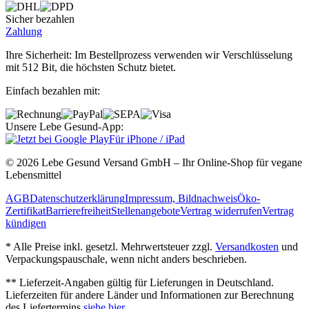
Sicher bezahlen
Zahlung
Ihre Sicherheit: Im Bestellprozess verwenden wir Verschlüsselung
mit 512 Bit, die höchsten Schutz bietet.
Einfach bezahlen mit:
Unsere Lebe Gesund-App:
Für iPhone / iPad
© 2026 Lebe Gesund Versand GmbH – Ihr Online‐Shop für vegane
Lebensmittel
AGB
Datenschutzerklärung
Impressum, Bildnachweis
Öko‐
Zertifikat
Barrierefreiheit
Stellenangebote
Vertrag widerrufen
Vertrag
kündigen
* Alle Preise inkl. gesetzl. Mehrwertsteuer zzgl.
Versandkosten
und
Verpackungspauschale, wenn nicht anders beschrieben.
** Lieferzeit‐Angaben gültig für Lieferungen in Deutschland.
Lieferzeiten für andere Länder und Informationen zur Berechnung
des Liefertermins
siehe hier
.