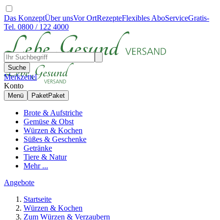
Das Konzept
Über uns
Vor Ort
Rezepte
Flexibles Abo
Service
Gratis-
Tel. 0800 / 122 4000
Suche
Merkzettel
Konto
Menü
Paket
Paket
Brote & Aufstriche
Gemüse & Obst
Würzen & Kochen
Süßes & Geschenke
Getränke
Tiere & Natur
Mehr ...
Angebote
Startseite
Würzen & Kochen
Zum Würzen & Verzaubern