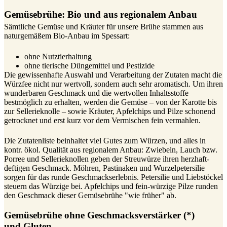
Gemüsebrühe: Bio und aus regionalem Anbau
Sämtliche Gemüse und Kräuter für unsere Brühe stammen aus
naturgemäßem Bio-Anbau im Spessart:
ohne Nutztierhaltung
ohne tierische Düngemittel und Pestizide
Die gewissenhafte Auswahl und Verarbeitung der Zutaten macht die
Würzfee nicht nur wertvoll, sondern auch sehr aromatisch. Um ihren
wunderbaren Geschmack und die wertvollen Inhaltsstoffe
bestmöglich zu erhalten, werden die Gemüse – von der Karotte bis
zur Sellerieknolle – sowie Kräuter, Apfelchips und Pilze schonend
getrocknet und erst kurz vor dem Vermischen fein vermahlen.
Die Zutatenliste beinhaltet viel Gutes zum Würzen, und alles in
kontr. ökol. Qualität aus regionalem Anbau: Zwiebeln, Lauch bzw.
Porree und Sellerieknollen geben der Streuwürze ihren herzhaft-
deftigen Geschmack. Möhren, Pastinaken und Wurzelpetersilie
sorgen für das runde Geschmackserlebnis. Petersilie und Liebstöckel
steuern das Würzige bei. Apfelchips und fein-würzige Pilze runden
den Geschmack dieser Gemüsebrühe "wie früher" ab.
Gemüsebrühe ohne Geschmacksverstärker (*)
und Gluten