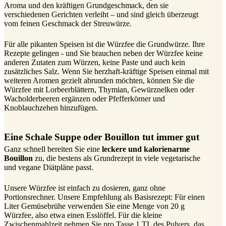
Aroma und den kräftigen Grundgeschmack, den sie
verschiedenen Gerichten verleiht – und sind gleich überzeugt
vom feinen Geschmack der Streuwürze.
Für alle pikanten Speisen ist die Würzfee die Grundwürze. Ihre
Rezepte gelingen - und Sie brauchen neben der Würzfee keine
anderen Zutaten zum Würzen, keine Paste und auch kein
zusätzliches Salz. Wenn Sie herzhaft-kräftige Speisen einmal mit
weiteren Aromen gezielt abrunden möchten, können Sie die
Würzfee mit Lorbeerblättern, Thymian, Gewürznelken oder
Wacholderbeeren ergänzen oder Pfefferkörner und
Knoblauchzehen hinzufügen.
Eine Schale Suppe oder Bouillon tut immer gut
Ganz schnell bereiten Sie eine
leckere und kalorienarme
Bouillon
zu, die bestens als Grundrezept in viele vegetarische
und vegane Diätpläne passt.
Unsere Würzfee ist einfach zu dosieren, ganz ohne
Portionsrechner. Unsere Empfehlung als Basisrezept: Für einen
Liter Gemüsebrühe verwenden Sie eine Menge von 20 g
Würzfee, also etwa einen Esslöffel. Für die kleine
Zwischenmahlzeit nehmen Sie pro Tasse 1 TL des Pulvers, das