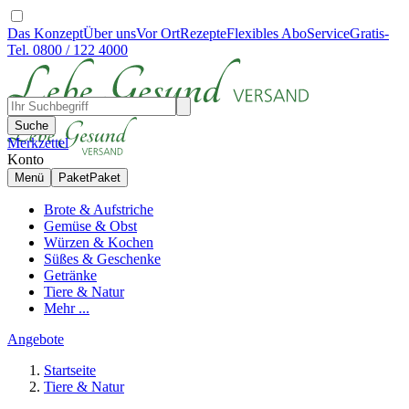
Das Konzept
Über uns
Vor Ort
Rezepte
Flexibles Abo
Service
Gratis-
Tel. 0800 / 122 4000
Suche
Merkzettel
Konto
Menü
Paket
Paket
Brote & Aufstriche
Gemüse & Obst
Würzen & Kochen
Süßes & Geschenke
Getränke
Tiere & Natur
Mehr ...
Angebote
Startseite
Tiere & Natur