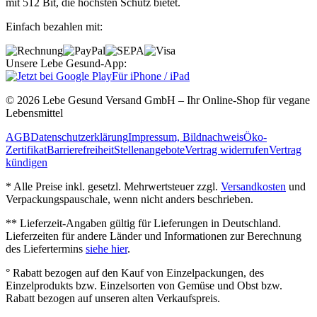
mit 512 Bit, die höchsten Schutz bietet.
Einfach bezahlen mit:
Unsere Lebe Gesund-App:
Für iPhone / iPad
© 2026 Lebe Gesund Versand GmbH – Ihr Online‐Shop für vegane
Lebensmittel
AGB
Datenschutzerklärung
Impressum, Bildnachweis
Öko‐
Zertifikat
Barrierefreiheit
Stellenangebote
Vertrag widerrufen
Vertrag
kündigen
* Alle Preise inkl. gesetzl. Mehrwertsteuer zzgl.
Versandkosten
und
Verpackungspauschale, wenn nicht anders beschrieben.
** Lieferzeit‐Angaben gültig für Lieferungen in Deutschland.
Lieferzeiten für andere Länder und Informationen zur Berechnung
des Liefertermins
siehe hier
.
° Rabatt bezogen auf den Kauf von Einzelpackungen, des
Einzelprodukts bzw. Einzelsorten von Gemüse und Obst bzw.
Rabatt bezogen auf unseren alten Verkaufspreis.