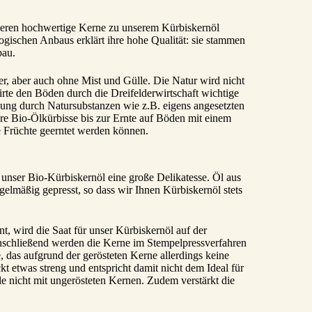
deren hochwertige Kerne zu unserem Kürbiskernöl
ogischen Anbaus erklärt ihre hohe Qualität: sie stammen
bau.
er, aber auch ohne Mist und Gülle. Die Natur wird nicht
te den Böden durch die Dreifelderwirtschaft wichtige
kung durch Natursubstanzen wie z.B. eigens angesetzten
e Bio-Ölkürbisse bis zur Ernte auf Böden mit einem
 Früchte geerntet werden können.
 unser Bio-Kürbiskernöl eine große Delikatesse. Öl aus
elmäßig gepresst, so dass wir Ihnen Kürbiskernöl stets
, wird die Saat für unser Kürbiskernöl auf der
nschließend werden die Kerne im Stempelpressverfahren
e, das aufgrund der gerösteten Kerne allerdings keine
kt etwas streng und entspricht damit nicht dem Ideal für
le nicht mit ungerösteten Kernen. Zudem verstärkt die