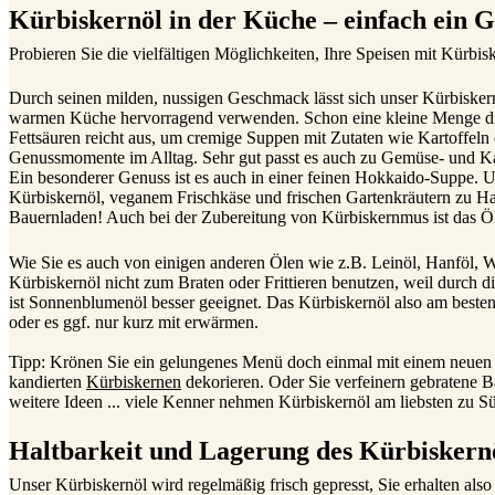
Kürbiskernöl in der Küche – einfach ein G
Probieren Sie die vielfältigen Möglichkeiten, Ihre Speisen mit Kürbisk
Durch seinen milden, nussigen Geschmack lässt sich unser Kürbiskern
warmen Küche hervorragend verwenden. Schon eine kleine Menge dies
Fettsäuren reicht aus, um cremige Suppen mit Zutaten wie Kartoffeln 
Genussmomente im Alltag. Sehr gut passt es auch zu Gemüse- und Kar
Ein besonderer Genuss ist es auch in einer feinen Hokkaido-Suppe. U
Kürbiskernöl, veganem Frischkäse und frischen Gartenkräutern zu Hau
Bauernladen! Auch bei der Zubereitung von Kürbiskernmus ist das Öl
Wie Sie es auch von einigen anderen Ölen wie z.B. Leinöl, Hanföl, 
Kürbiskernöl nicht zum Braten oder Frittieren benutzen, weil durch di
ist Sonnenblumenöl besser geeignet. Das Kürbiskernöl also am beste
oder es ggf. nur kurz mit erwärmen.
Tipp: Krönen Sie ein gelungenes Menü doch einmal mit einem neuen De
kandierten
Kürbiskernen
dekorieren. Oder Sie verfeinern gebratene 
weitere Ideen ... viele Kenner nehmen Kürbiskernöl am liebsten zu S
Haltbarkeit und Lagerung des Kürbiskern
Unser Kürbiskernöl wird regelmäßig frisch gepresst, Sie erhalten also 