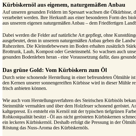
Kürbiskernöl aus eigenem, naturgemäßen Anbau
Auf unseren gesunden Feldern im Spessart wachsen die Ölkürbisse, 
verarbeitet werden. Ihre Herkunft aus einer besonderen Form des biol
aus unserem eigenen naturgemäßen Anbau – dem Friedfertigen Land
Dabei werden die Felder auf natürliche Art gepflegt, ohne Kunstdüng
ausgebeutet, denn in unserem naturgemäßen Anbau geben die Landwir
Ruhezeiten. Die Kleinstlebewesen im Boden erhalten zusätzlich Stär
Brottrunk, Laub, Kompost oder Gesteinsmehl. So wachsen auch unser
gesunden Bodenleben heran - eine Voraussetzung dafür, dass gesunde
Das grüne Gold: Vom Kürbiskern zum Öl
Durch seine schonende Herstellung in einer befreundeten Ölmühle ist
den Kernen unserer sonnengereiften Kürbisse wird in dieser Mühle reg
frisch anbieten können.
Wie auch vom Herstellungsverfahren des Steirischen Kürbisöls bekannt
Steinmühle vermahlen und über dem Holzfeuer schonend geröstet. A
kaltgepresst. Es entsteht ein Kernöl mit der typischen tiefgrünen Farb
Rohkostqualität besitzt - Öl aus nicht gerösteten Kürbiskernen schmec
ein leckeres Kürbiskernöl. Deshalb erfolgt die Pressung in der Ölmüh
Röstung das Nuss-Aroma des Kürbiskernöls.