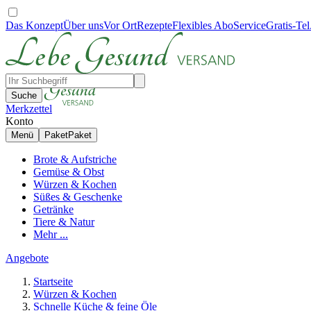
Das Konzept
Über uns
Vor Ort
Rezepte
Flexibles Abo
Service
Gratis-Tel
Suche
Merkzettel
Konto
Menü
Paket
Paket
Brote & Aufstriche
Gemüse & Obst
Würzen & Kochen
Süßes & Geschenke
Getränke
Tiere & Natur
Mehr ...
Angebote
Startseite
Würzen & Kochen
Schnelle Küche & feine Öle