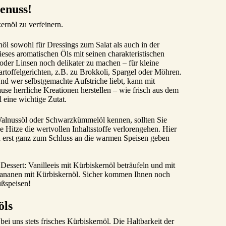
enuss!
ernöl zu verfeinern.
öl sowohl für Dressings zum Salat als auch in der
es aromatischen Öls mit seinen charakteristischen
oder Linsen noch delikater zu machen – für kleine
toffelgerichten, z.B. zu Brokkoli, Spargel oder Möhren.
nd wer selbstgemachte Aufstriche liebt, kann mit
se herrliche Kreationen herstellen – wie frisch aus dem
 eine wichtige Zutat.
Walnussöl oder Schwarzkümmelöl kennen, sollten Sie
e Hitze die wertvollen Inhaltsstoffe verlorengehen. Hier
n erst ganz zum Schluss an die warmen Speisen geben
ssert: Vanilleeis mit Kürbiskernöl beträufeln und mit
Bananen mit Kürbiskernöl. Sicher kommen Ihnen noch
üßspeisen!
öls
bei uns stets frisches Kürbiskernöl. Die Haltbarkeit der