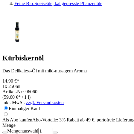
Feine Bio-Speiseöle, kaltgepresste Pflanzenöle
Kürbiskernöl
Das Delikatess-Öl mit mild-nussigem Aroma
14,90 €*
1x 250ml
Artikel-Nr.: 96060
(59,60 €* / 1 l)
inkl. MwSt.
zzgl. Versandkosten
Einmaliger Kauf
Als Abo kaufen
Abo-Vorteile:
3% Rabatt ab 49 €, portofreie Lieferun
Menge
Mengenauswahl