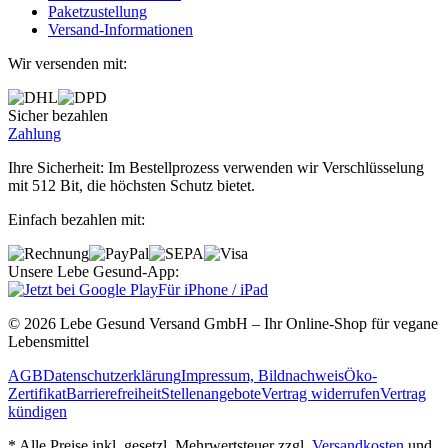
Paketzustellung
Versand‐Informationen
Wir versenden mit:
Sicher bezahlen
Zahlung
Ihre Sicherheit: Im Bestellprozess verwenden wir Verschlüsselung
mit 512 Bit, die höchsten Schutz bietet.
Einfach bezahlen mit:
Unsere Lebe Gesund-App:
Für iPhone / iPad
© 2026 Lebe Gesund Versand GmbH – Ihr Online‐Shop für vegane
Lebensmittel
AGB
Datenschutzerklärung
Impressum, Bildnachweis
Öko‐
Zertifikat
Barrierefreiheit
Stellenangebote
Vertrag widerrufen
Vertrag
kündigen
* Alle Preise inkl. gesetzl. Mehrwertsteuer zzgl.
Versandkosten
und