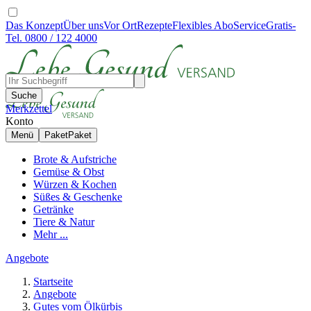
Das Konzept
Über uns
Vor Ort
Rezepte
Flexibles Abo
Service
Gratis-
Tel. 0800 / 122 4000
Suche
Merkzettel
Konto
Menü
Paket
Paket
Brote & Aufstriche
Gemüse & Obst
Würzen & Kochen
Süßes & Geschenke
Getränke
Tiere & Natur
Mehr ...
Angebote
Startseite
Angebote
Gutes vom Ölkürbis