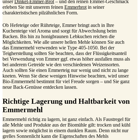
unser
Dinkel-Emmer-Brot
– und den reinen Emmer-Geschmack
erleben Sie mit unserem feinen
Emmerbrot
in seiner
charakteristischen pilzähnlichen Form.
Ob Hefeteige oder Rührteige, Emmer bringt auch in Ihre
Kuchenteige viel Aroma und sorgt für Abwechslung beim
Backen. Bis hin zu honigbraunen Lebkuchen reichen die
Möglichkeiten. Wie alle unsere hellen Mehle können Sie auch
das Emmermehl verwenden wie Type 405-1050. Bei der
Teigherstellung sollten Sie beachten, dass der Flüssigkeitsanteil
bei Verwendung von Emmer ggf. etwas höher ausfallen muss als
bei anderem Getreide wie den verschiedenen Weizensorten.
Auch sollten Sie einen Emmerteig nur wenig und nicht zu lange
kneten. Wenn Sie diese wenigen Hinweise beachten, wird unser
Bio-Emmermehl bestimmt für viel Freude sorgen – und Sie ganz
neue Back-Genüsse entdecken lassen.
Richtige Lagerung und Haltbarkeit von
Emmermehl
Emmermehl richtig zu lagern, ist ganz einfach. Als Faustregel für
alle Mehle und Produkte aus der Biomühle gilt: trocken und kühl
lagern sowie möglichst in einem dunklen Raum. Denn nicht nur
grelles Sonnenlicht kann die Eigenschaften des Mehls