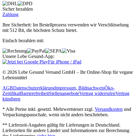
Sicher bezahlen
Zahlung
Ihre Sicherheit: Im Bestellprozess verwenden wir Verschlüsselung
mit 512 Bit, die höchsten Schutz bietet.
Einfach bezahlen mit:
Unsere Lebe Gesund-App:
Für iPhone / iPad
© 2026 Lebe Gesund Versand GmbH – Ihr Online‐Shop für vegane
Lebensmittel
AGB
Datenschutzerklärung
Impressum, Bildnachweis
Öko‐
Zertifikat
Barrierefreiheit
Stellenangebote
Vertrag widerrufen
Vertrag
kündigen
* Alle Preise inkl. gesetzl. Mehrwertsteuer zzgl.
Versandkosten
und
Verpackungspauschale, wenn nicht anders beschrieben.
** Lieferzeit‐Angaben gültig für Lieferungen in Deutschland.
Lieferzeiten für andere Länder und Informationen zur Berechnung
des Liefertermins
siehe hier
.