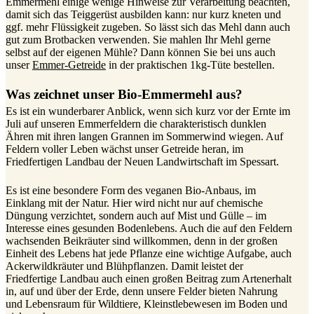
Emmermehl einige wenige Hinweise zur Verarbeitung beachten,
damit sich das Teiggerüst ausbilden kann: nur kurz kneten und
ggf. mehr Flüssigkeit zugeben. So lässt sich das Mehl dann auch
gut zum Brotbacken verwenden. Sie mahlen Ihr Mehl gerne
selbst auf der eigenen Mühle? Dann können Sie bei uns auch
unser
Emmer-Getreide
in der praktischen 1kg-Tüte bestellen.
Was zeichnet unser Bio-Emmermehl aus?
Es ist ein wunderbarer Anblick, wenn sich kurz vor der Ernte im
Juli auf unseren Emmerfeldern die charakteristisch dunklen
Ähren mit ihren langen Grannen im Sommerwind wiegen. Auf
Feldern voller Leben wächst unser Getreide heran, im
Friedfertigen Landbau der Neuen Landwirtschaft im Spessart.
Es ist eine besondere Form des veganen Bio-Anbaus, im
Einklang mit der Natur. Hier wird nicht nur auf chemische
Düngung verzichtet, sondern auch auf Mist und Gülle – im
Interesse eines gesunden Bodenlebens. Auch die auf den Feldern
wachsenden Beikräuter sind willkommen, denn in der großen
Einheit des Lebens hat jede Pflanze eine wichtige Aufgabe, auch
Ackerwildkräuter und Blühpflanzen. Damit leistet der
Friedfertige Landbau auch einen großen Beitrag zum Artenerhalt
in, auf und über der Erde, denn unsere Felder bieten Nahrung
und Lebensraum für Wildtiere, Kleinstlebewesen im Boden und