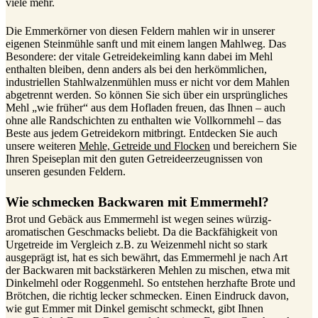
viele mehr.
Die Emmerkörner von diesen Feldern mahlen wir in unserer
eigenen Steinmühle sanft und mit einem langen Mahlweg. Das
Besondere: der vitale Getreidekeimling kann dabei im Mehl
enthalten bleiben, denn anders als bei den herkömmlichen,
industriellen Stahlwalzenmühlen muss er nicht vor dem Mahlen
abgetrennt werden. So können Sie sich über ein ursprüngliches
Mehl „wie früher“ aus dem Hofladen freuen, das Ihnen – auch
ohne alle Randschichten zu enthalten wie Vollkornmehl – das
Beste aus jedem Getreidekorn mitbringt. Entdecken Sie auch
unsere weiteren
Mehle, Getreide und Flocken
und bereichern Sie
Ihren Speiseplan mit den guten Getreideerzeugnissen von
unseren gesunden Feldern.
Wie schmecken Backwaren mit Emmermehl?
Brot und Gebäck aus Emmermehl ist wegen seines würzig-
aromatischen Geschmacks beliebt. Da die Backfähigkeit von
Urgetreide im Vergleich z.B. zu Weizenmehl nicht so stark
ausgeprägt ist, hat es sich bewährt, das Emmermehl je nach Art
der Backwaren mit backstärkeren Mehlen zu mischen, etwa mit
Dinkelmehl oder Roggenmehl. So entstehen herzhafte Brote und
Brötchen, die richtig lecker schmecken. Einen Eindruck davon,
wie gut Emmer mit Dinkel gemischt schmeckt, gibt Ihnen