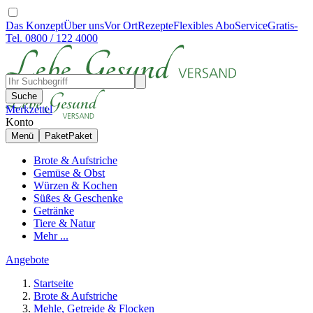
Das Konzept
Über uns
Vor Ort
Rezepte
Flexibles Abo
Service
Gratis-
Tel. 0800 / 122 4000
Suche
Merkzettel
Konto
Menü
Paket
Paket
Brote & Aufstriche
Gemüse & Obst
Würzen & Kochen
Süßes & Geschenke
Getränke
Tiere & Natur
Mehr ...
Angebote
Startseite
Brote & Aufstriche
Mehle, Getreide & Flocken