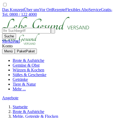
Das Konzept
Über uns
Vor Ort
Rezepte
Flexibles Abo
Service
Gratis-
Tel. 0800 / 122 4000
Suche
Merkzettel
Konto
Menü
Paket
Paket
Brote & Aufstriche
Gemüse & Obst
Würzen & Kochen
Süßes & Geschenke
Getränke
Tiere & Natur
Mehr ...
Angebote
Startseite
Brote & Aufstriche
Mehle, Getreide & Flocken